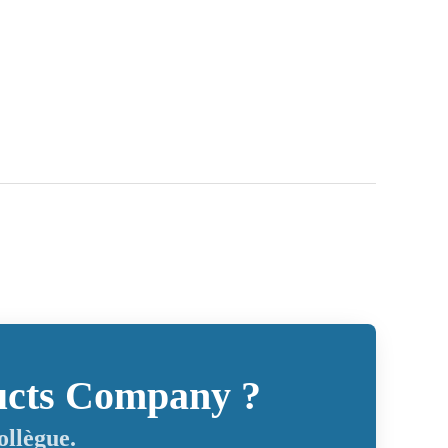
ducts Company ?
ollègue.