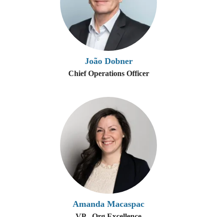
João Dobner
Chief Operations Officer
Amanda Macaspac
VP - Org Excellence