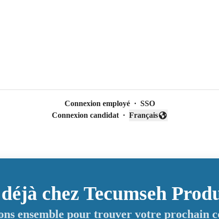
Connexion employé
·
SSO
Connexion candidat
·
Français
Changer la langue
z déjà chez Tecumseh Pro
ns ensemble pour trouver votre prochain c